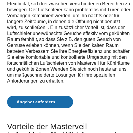
COMPACT 330 Luftschleier
Über uns
Flexibilität, sich frei zwischen verschiedenen Bereichen zu
Lkw-Luftschleier
Kontakt
bewegen. Der Luftschleier kann problemlos mit Türen oder
COMPACT 400 Luftschleier
Datenschutz-bestimmungen
Vorhängen kombiniert werden, um ihn nachts oder für
Zubehör, das unsere Luftschleier ergänzt
längere Zeiträume, in denen die Öffnung nicht benutzt
ELLIPS 380 Luftschleier
Nachhaltigkeit
wird, zu schließen. . Ein zusätzlicher Vorteil ist, dass der
MTC Luftschleier
Luftschleier unerwünschte Gerüche effektiv vom gekühlten
Raum fernhält, so dass Sie z.B. den guten Geruch von
MVP-S 999 – Lastkraftwagen
Gemüse erleben können, wenn Sie den kalten Raum
betreten.Verbessern Sie Ihre Energieeffizienz und schaffen
NIGHT CURTAIN *Nur skandinavischer Markt
Sie eine komfortable und kontrollierte Umgebung mit den
PORTAL 300 – Niedrigprofil-Lüftereinheit
fortschrittlichen Luftschleiern von Masterveil für Kühlräume
und gekühlte Zonen.Wenden Sie sich noch heute an uns,
POWERSTREAM DSB
um maßgeschneiderte Lösungen für Ihre speziellen
Anforderungen zu erhalten.
POWERSTREAM DSB AIRLOCK
POWERSTREAM DSB KOMFORT
Angebot anfordern
ROUNDEL – Karusselltüren
TERMINAL Luftschleier – Mehrere Türen
Vorteile der Masterveil