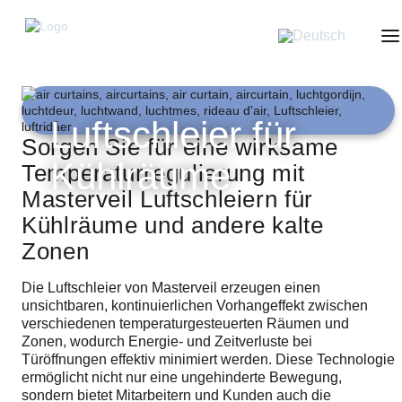
Suche
Search
Luftschleier für
for:
Sorgen Sie für eine wirksame
When autocomplete results are available use up and down arrows
to review and enter to go to the desired page. Touch device users,
Kühlräume
Temperaturregulierung mit
explore by touch or with swipe gestures.
Masterveil Luftschleiern für
Kühlräume und andere kalte
Luftschleier-Kategorien
Zonen
Luftschleier für Logistik- und Industrietore
Luftschleier
Die Luftschleier von Masterveil erzeugen einen
Luftschleier für Kühlräume
unsichtbaren, kontinuierlichen Vorhangeffekt zwischen
AS-K Luftschleier – Externe Lüftereinheit
verschiedenen temperaturgesteuerten Räumen und
Luftschleier für Tiefkühlräume
Nachrichten
Zonen, wodurch Energie- und Zeitverluste bei
ASE-K Luftschleier – Externe Lüftereinheit
Türöffnungen effektiv minimiert werden. Diese Technologie
Luftschleier für große Industrietore
Masterveil
ermöglicht nicht nur eine ungehinderte Bewegung,
AC 1000 Luftschleier
Über uns
Luftschleier für Eingänge
Success stories
sondern bietet Mitarbeitern und Kunden auch die