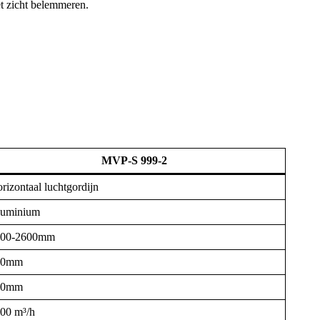
et zicht belemmeren.
MVP-S 999-2
rizontaal luchtgordijn
uminium
000-2600mm
00mm
50mm
00 m³/h