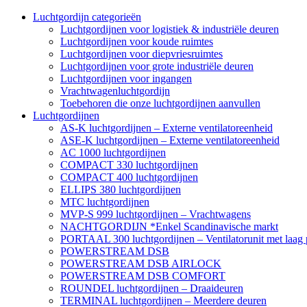
Luchtgordijn categorieën
Luchtgordijnen voor logistiek & industriële deuren
Luchtgordijnen voor koude ruimtes
Luchtgordijnen voor diepvriesruimtes
Luchtgordijnen voor grote industriële deuren
Luchtgordijnen voor ingangen
Vrachtwagenluchtgordijn
Toebehoren die onze luchtgordijnen aanvullen
Luchtgordijnen
AS-K luchtgordijnen – Externe ventilatoreenheid
ASE-K luchtgordijnen – Externe ventilatoreenheid
AC 1000 luchtgordijnen
COMPACT 330 luchtgordijnen
COMPACT 400 luchtgordijnen
ELLIPS 380 luchtgordijnen
MTC luchtgordijnen
MVP-S 999 luchtgordijnen – Vrachtwagens
NACHTGORDIJN *Enkel Scandinavische markt
PORTAAL 300 luchtgordijnen – Ventilatorunit met laag p
POWERSTREAM DSB
POWERSTREAM DSB AIRLOCK
POWERSTREAM DSB COMFORT
ROUNDEL luchtgordijnen – Draaideuren
TERMINAL luchtgordijnen – Meerdere deuren