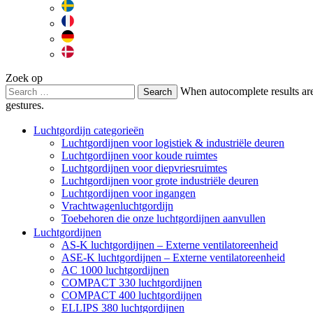
Zoek op
Search
When autocomplete results are
for:
gestures.
Luchtgordijn categorieën
Luchtgordijnen voor logistiek & industriële deuren
Luchtgordijnen voor koude ruimtes
Luchtgordijnen voor diepvriesruimtes
Luchtgordijnen voor grote industriële deuren
Luchtgordijnen voor ingangen
Vrachtwagenluchtgordijn
Toebehoren die onze luchtgordijnen aanvullen
Luchtgordijnen
AS-K luchtgordijnen – Externe ventilatoreenheid
ASE-K luchtgordijnen – Externe ventilatoreenheid
AC 1000 luchtgordijnen
COMPACT 330 luchtgordijnen
COMPACT 400 luchtgordijnen
ELLIPS 380 luchtgordijnen