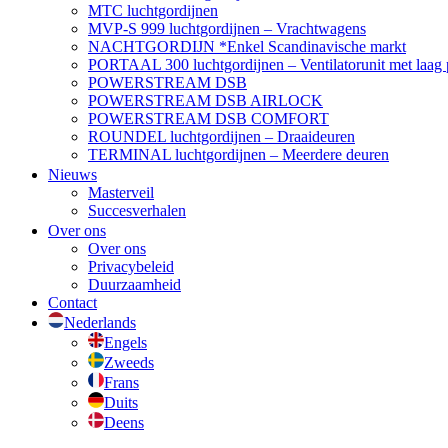
MTC luchtgordijnen
MVP-S 999 luchtgordijnen – Vrachtwagens
NACHTGORDIJN *Enkel Scandinavische markt
PORTAAL 300 luchtgordijnen – Ventilatorunit met laag p
POWERSTREAM DSB
POWERSTREAM DSB AIRLOCK
POWERSTREAM DSB COMFORT
ROUNDEL luchtgordijnen – Draaideuren
TERMINAL luchtgordijnen – Meerdere deuren
Nieuws
Masterveil
Succesverhalen
Over ons
Over ons
Privacybeleid
Duurzaamheid
Contact
Nederlands
Engels
Zweeds
Frans
Duits
Deens