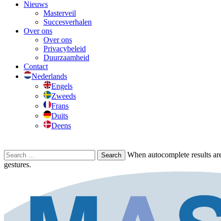
Nieuws
Masterveil
Succesverhalen
Over ons
Over ons
Privacybeleid
Duurzaamheid
Contact
Nederlands
Engels
Zweeds
Frans
Duits
Deens
Search
When autocomplete results are
for:
gestures.