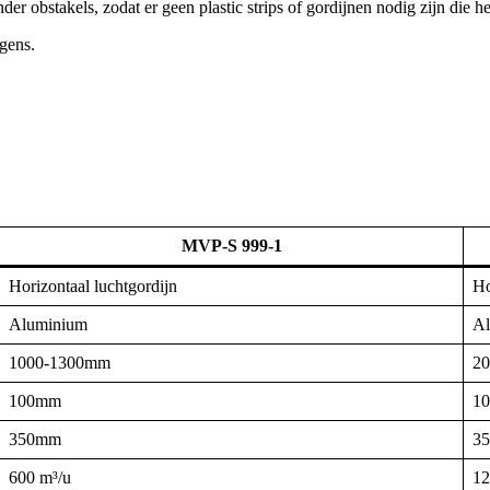
 obstakels, zodat er geen plastic strips of gordijnen nodig zijn die h
gens.
MVP-S 999-1
Horizontaal luchtgordijn
Ho
Aluminium
Al
1000-1300mm
2
100mm
1
350mm
3
600 m³/u
12