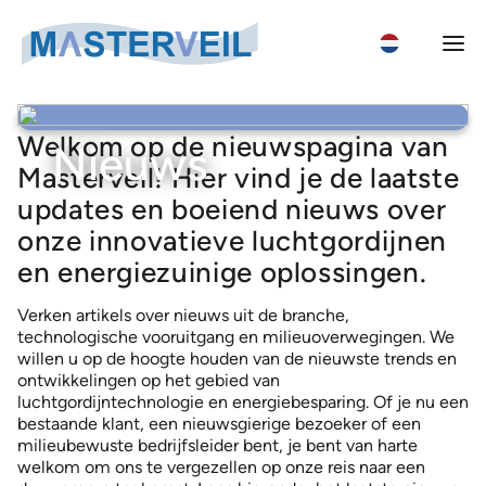
Zoek op
Search
Wh
Welkom op de nieuwspagina van
Nieuws
for:
Masterveil! Hier vind je de laatste
updates en boeiend nieuws over
Luchtgordijn categorieën
onze innovatieve luchtgordijnen
en energiezuinige oplossingen.
Luchtgordijnen voor logistiek & industriële deuren
Luchtgordijnen
Luchtgordijnen voor koude ruimtes
Verken artikels over nieuws uit de branche,
AS-K luchtgordijnen – Externe ventilatoreenheid
technologische vooruitgang en milieuoverwegingen. We
Luchtgordijnen voor diepvriesruimtes
Nieuws
willen u op de hoogte houden van de nieuwste trends en
ASE-K luchtgordijnen – Externe ventilatoreenheid
Luchtgordijnen voor grote industriële deuren
ontwikkelingen op het gebied van
Masterveil
AC 1000 luchtgordijnen
luchtgordijntechnologie en energiebesparing. Of je nu een
Luchtgordijnen voor ingangen
Succesverhalen
bestaande klant, een nieuwsgierige bezoeker of een
COMPACT 330 luchtgordijnen
milieubewuste bedrijfsleider bent, je bent van harte
Vrachtwagenluchtgordijn
welkom om ons te vergezellen op onze reis naar een
COMPACT 400 luchtgordijnen
Over ons