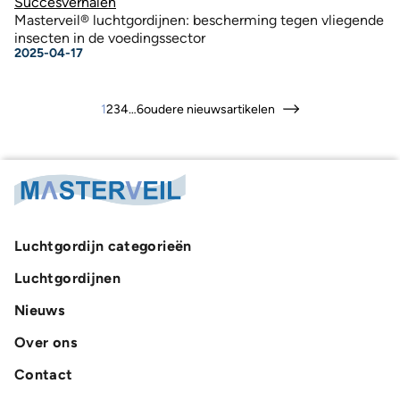
Succesverhalen
Masterveil® luchtgordijnen: bescherming tegen vliegende
insecten in de voedingssector
2025-04-17
Posts
1
2
3
4
…
6
oudere nieuwsartikelen
pagination
Luchtgordijn categorieën
Luchtgordijnen
Nieuws
Over ons
Contact