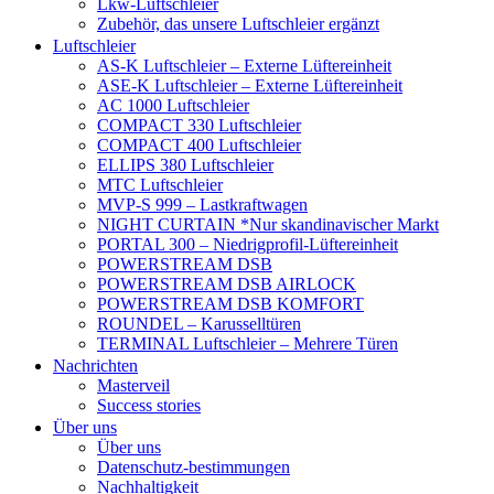
Lkw-Luftschleier
Zubehör, das unsere Luftschleier ergänzt
Luftschleier
AS-K Luftschleier – Externe Lüftereinheit
ASE-K Luftschleier – Externe Lüftereinheit
AC 1000 Luftschleier
COMPACT 330 Luftschleier
COMPACT 400 Luftschleier
ELLIPS 380 Luftschleier
MTC Luftschleier
MVP-S 999 – Lastkraftwagen
NIGHT CURTAIN *Nur skandinavischer Markt
PORTAL 300 – Niedrigprofil-Lüftereinheit
POWERSTREAM DSB
POWERSTREAM DSB AIRLOCK
POWERSTREAM DSB KOMFORT
ROUNDEL – Karusselltüren
TERMINAL Luftschleier – Mehrere Türen
Nachrichten
Masterveil
Success stories
Über uns
Über uns
Datenschutz-bestimmungen
Nachhaltigkeit