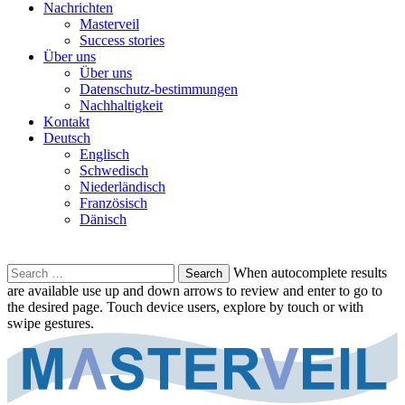
Nachrichten
Masterveil
Success stories
Über uns
Über uns
Datenschutz-bestimmungen
Nachhaltigkeit
Kontakt
Deutsch
Englisch
Schwedisch
Niederländisch
Französisch
Dänisch
Search
When autocomplete results
for:
are available use up and down arrows to review and enter to go to
the desired page. Touch device users, explore by touch or with
swipe gestures.