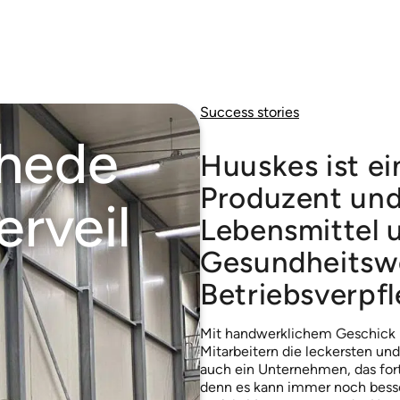
Success stories
hede
Huuskes ist ei
Produzent und
erveil
Lebensmittel 
Gesundheitsw
Betriebsverpf
Mit handwerklichem Geschick b
Mitarbeitern die leckersten und
auch ein Unternehmen, das fort
denn es kann immer noch besse