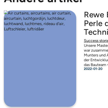
Rewe 
Perle 
Techn
Success stori
Unsere Master
war zusammen 
Munters und A
der Entwicklu
das Bauteam 
2022-01-20