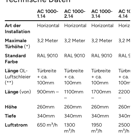
AC 1000-
AC 1000-
AC 1000
-
AC 100
1
.14
2
.14
3.14
4.14
Art der
Horizontal
Horizontal
Horizontal
Horizon
Installation
Maximale
3,2 Meter
3,2 Meter
3,2 Meter
3,2 Met
Türhöhe
(*)
Standard
RAL 9010
RAL 9010
RAL 9010
RAL 90
Farbe
Länge
OL-
Türbreite
Türbreite
Türbreite
Türbrei
Luftschleier
+ ca.
+ ca.
+ ca.
+ ca.
(**)
100mm
100mm
100mm
100m
Länge
(von)
900mm –
1100mm
1700mm
2200
–
–
–
Höhe
260mm
260mm
260mm
260m
Tiefe
340mm
340mm
340mm
340m
Luftstrom
650 m³/h
1300
1950
2500
m³/h
m³/h
m³/h