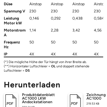
Düse
Airstop
Airstop
Airstop
Airstop
Spannung V
230
230
230
230
Leistung
0,146
0,292
0,438
0,584
Motor kW
Motorstrom
1,14
2,28
3,42
4,56
A
Frequenz
50
50
50
50
Hz
IP
4X
4X
4X
4X
(*) Die mögliche Höhe der Tür hängt von ihrer Breite ab.
OL
(**) Horizontaler Luftschleier =
und doppelt stehende
DS
Luftschleier =
Herunterladen
Produktdatenblatt
Zeichnung
AC1000 LKW
AC1000
Andockstationen
219.53 KB