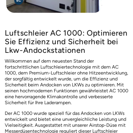
Zubehör, das unsere Luftschleier ergänzt
ELLIPS 380 Luftschleier
Nachhaltigkeit
MTC Luftschleier
MVP-S 999 – Lastkraftwagen
Luftschleier AC 1000: Optimieren
NIGHT CURTAIN *Nur skandinavischer Markt
Sie Effizienz und Sicherheit bei
PORTAL 300 – Niedrigprofil-Lüftereinheit
Lkw-Andockstationen
POWERSTREAM DSB
Willkommen auf dem neuesten Stand der
fortschrittlichen Luftschleiertechnologie mit dem AC
POWERSTREAM DSB AIRLOCK
1000, dem Premium-Luftschleier ohne Hitzeentwicklung,
POWERSTREAM DSB KOMFORT
der sorgfältig entwickelt wurde, um die Effizienz und
Sicherheit beim Andocken von LKWs zu optimieren. Mit
ROUNDEL – Karusselltüren
seinen hochmodernen Funktionen gewährleistet AC 1000
eine hervorragende Klimakontrolle und verbesserte
TERMINAL Luftschleier – Mehrere Türen
Sicherheit für Ihre Laderampen.
Der AC 1000 wurde speziell für das Andocken von LKWs
entwickelt und bietet eine unvergleichliche Leistung und
Vielseitigkeit. Ausgestattet mit unserer Airstop-Düse mit
Messerdüsentechnologie reguliert dieser Luftschleier