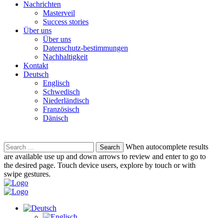
Nachrichten
Masterveil
Success stories
Über uns
Über uns
Datenschutz-bestimmungen
Nachhaltigkeit
Kontakt
Deutsch
Englisch
Schwedisch
Niederländisch
Französisch
Dänisch
Search
When autocomplete results
for:
are available use up and down arrows to review and enter to go to
the desired page. Touch device users, explore by touch or with
swipe gestures.