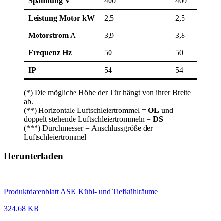
Spannung V
400
400
Leistung Motor kW
2,5
2,5
Motorstrom A
3,9
3,8
Frequenz Hz
50
50
IP
54
54
(*) Die mögliche Höhe der Tür hängt von ihrer Breite
ab.
(**) Horizontale Luftschleiertrommel =
OL
und
doppelt stehende Luftschleiertrommeln =
DS
(***) Durchmesser = Anschlussgröße der
Luftschleiertrommel
Herunterladen
Produktdatenblatt ASK Kühl- und Tiefkühlräume
324.68 KB