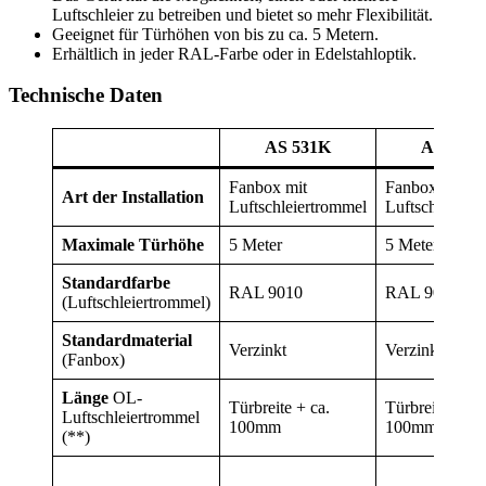
Luftschleier zu betreiben und bietet so mehr Flexibilität.
Geeignet für Türhöhen von bis zu ca. 5 Metern.
Erhältlich in jeder RAL-Farbe oder in Edelstahloptik.
Technische Daten
AS 531K
AS 535
Fanbox mit
Fanbox mit
Art der Installation
Luftschleiertrommel
Luftschleiert
Maximale Türhöhe
5 Meter
5 Meter
Standardfarbe
RAL 9010
RAL 9010
(Luftschleiertrommel)
Standardmaterial
Verzinkt
Verzinkt
(Fanbox)
Länge
OL-
Türbreite + ca.
Türbreite + ca.
Luftschleiertrommel
100mm
100mm
(**)