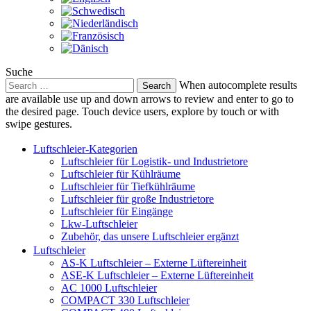
Suche
Search
When autocomplete results
for:
are available use up and down arrows to review and enter to go to
the desired page. Touch device users, explore by touch or with
swipe gestures.
Luftschleier-Kategorien
Luftschleier für Logistik- und Industrietore
Luftschleier für Kühlräume
Luftschleier für Tiefkühlräume
Luftschleier für große Industrietore
Luftschleier für Eingänge
Lkw-Luftschleier
Zubehör, das unsere Luftschleier ergänzt
Luftschleier
AS-K Luftschleier – Externe Lüftereinheit
ASE-K Luftschleier – Externe Lüftereinheit
AC 1000 Luftschleier
COMPACT 330 Luftschleier