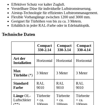
Effektiver Schutz vor kalter Zugluft.
Verstellbare Düse für individuelle Luftstromsteuerung.
Airstop-Technologie für effizientes Luftstrommanagement.
Flexible Vorhanglänge zwischen 1200 und 3000 mm.
Geeignet für Türhöhen von bis zu ca. 3 Metern.
Erhältlich in jeder RAL-Farbe oder in Edelstahloptik.
Technische Daten
Compact
Compact
Compact
Comp
330-2
.14
330-3
.14
330-4
.14
330-
Art der
Horizontal
Horizontal
Horizontal
Horiz
Installation
Max
3 Meter
3 Meter
3 Meter
3 Met
Türhöhe
(*)
Standard
RAL
RAL
RAL
RAL
Farbe
9010
9010
9010
9010
Länge
OL-
Türbreite
Türbreite
Türbreite
Türbre
Luftschleier
+ ca.
+ ca.
+ ca.
+ ca.
(**)
100mm
100mm
100mm
100m