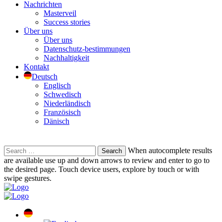
Nachrichten
Masterveil
Success stories
Über uns
Über uns
Datenschutz-bestimmungen
Nachhaltigkeit
Kontakt
Deutsch
Englisch
Schwedisch
Niederländisch
Französisch
Dänisch
Search
When autocomplete results
for:
are available use up and down arrows to review and enter to go to
the desired page. Touch device users, explore by touch or with
swipe gestures.