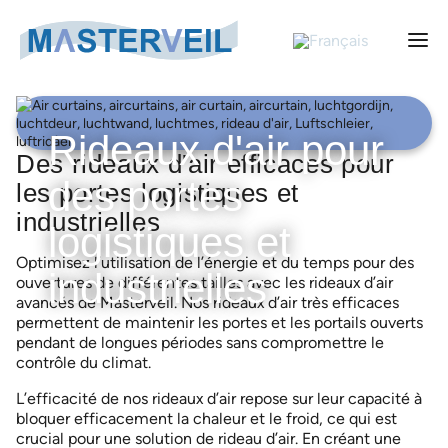
Suivre
Search
Wh
for:
Rideaux d'air pour
Des rideaux d'air efficaces pour
des portes
les portes logistiques et
Catégories de rideaux d’air
industrielles
logistiques et
Rideaux d’air pour des portes logistiques et industrielles
Optimisez l’utilisation de l’énergie et du temps pour des
Rideaux d’air
industrielles
Rideaux d’air pour chambres froides
ouvertures de différentes tailles avec les rideaux d’air
Rideaux d’air AS-K – Unité de ventilation externe
avancés de Masterveil. Nos rideaux d’air très efficaces
Rideaux d’air pour congélateurs
Actualités
permettent de maintenir les portes et les portails ouverts
Rideaux d’air ASE-K – Unité de ventilation externe
pendant de longues périodes sans compromettre le
Rideaux d’air pour les grandes portes industrielles
Masterveil
contrôle du climat.
Rideaux d’air AC 1000
A propos de nous
Rideaux d’air pour les entrées
Success stories
L’efficacité de nos rideaux d’air repose sur leur capacité à
Rideaux d’air COMPACT 330
A propos de nous
Rideaux d’air pour camions
bloquer efficacement la chaleur et le froid, ce qui est
Contact
Rideaux d’air COMPACT 400
Politique de confidentialité
crucial pour une solution de rideau d’air. En créant une