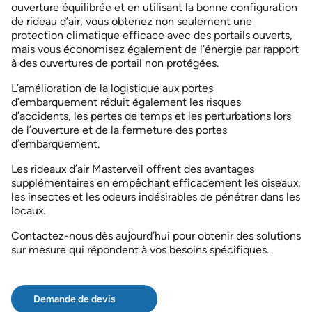
Accessoires qui complètent nos rideaux d’air
ouverture équilibrée et en utilisant la bonne configuration
Rideau d’air ELLIPS 380
Durabilité
de rideau d’air, vous obtenez non seulement une
protection climatique efficace avec des portails ouverts,
Rideaux d’air MTC
mais vous économisez également de l’énergie par rapport
MVP-S 999 – Camions
à des ouvertures de portail non protégées.
RIDEAU DE NUIT *Marché scandinave uniquement
L’amélioration de la logistique aux portes
d’embarquement réduit également les risques
PORTAIL 300 – Unité de ventilation à profil bas
d’accidents, les pertes de temps et les perturbations lors
de l’ouverture et de la fermeture des portes
POWERSTREAM DSB
d’embarquement.
POWERSTREAM DSB AIRLOCK
Les rideaux d’air Masterveil offrent des avantages
POWERSTREAM DSB COMFORT
supplémentaires en empêchant efficacement les oiseaux,
les insectes et les odeurs indésirables de pénétrer dans les
ROUNDEL – Portes tournantes
locaux.
Rideau d’air TERMINAL – Portes multiples
Contactez-nous dès aujourd’hui pour obtenir des solutions
sur mesure qui répondent à vos besoins spécifiques.
Demande de devis