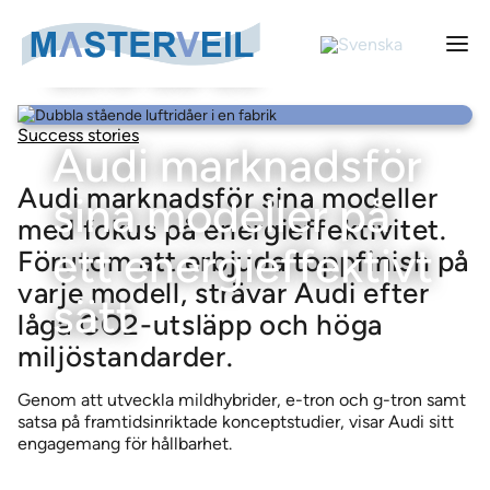
2019-06-05
Sök
Sök
Success stories
Nä
Audi marknadsför
efter:
Audi marknadsför sina modeller
sina modeller på
med fokus på energieffektivitet.
Luftridåkategorier
ett energieffektivt
Förutom att erbjuda toppfinish på
Luftridåer till logistik- och industriportar
varje modell, strävar Audi efter
Luftridåer
sätt
Luftridåer till kylrum
låga CO2-utsläpp och höga
Luftridåaggregat AS-K – Extern fläkt
Luftridåer till frysrum
Nyheter
miljöstandarder.
Luftridåaggregat ASE-K – Extern fläkt
Luftridåer till stora industriportar
Masterveil
Genom att utveckla mildhybrider, e-tron och g-tron samt
AC 1000 luftridå
Om oss
Luftridåer till entréer
Success stories
satsa på framtidsinriktade konceptstudier, visar Audi sitt
COMPACT 330 luftridå
Om oss
engagemang för hållbarhet.
Luftridåer till lastbilar
Kontakt
COMPACT 400 luftridå
Integritetspolicy