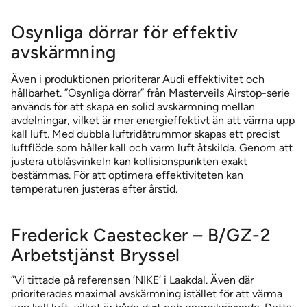
Tillbehör
ELLIPS 380 luftridå
Osynliga dörrar för effektiv
MTC luftridå
avskärmning
MVP-S 999 luftridå – Lastbilar
Även i produktionen prioriterar Audi effektivitet och
NATTGARDIN *Endast den skandinaviska marknaden
hållbarhet. ”Osynliga dörrar” från Masterveils Airstop-serie
används för att skapa en solid avskärmning mellan
PORTAL 300 luftridå – Lågbyggt fläktaggregat
avdelningar, vilket är mer energieffektivt än att värma upp
POWERSTREAM DSB luftridå
kall luft. Med dubbla luftridåtrummor skapas ett precist
luftflöde som håller kall och varm luft åtskilda. Genom att
POWERSTREAM DSB AIRLOCK luftridå
justera utblåsvinkeln kan kollisionspunkten exakt
bestämmas. För att optimera effektiviteten kan
POWERSTREAM DSB COMFORT luftridå
temperaturen justeras efter årstid.
ROUNDEL luftridå – Karuselldörrar
TERMINAL luftridåsystem – Flera portar
Frederick Caestecker – B/GZ-2
Arbetstjänst Bryssel
”Vi tittade på referensen ’NIKE’ i Laakdal. Även där
prioriterades maximal avskärmning istället för att värma