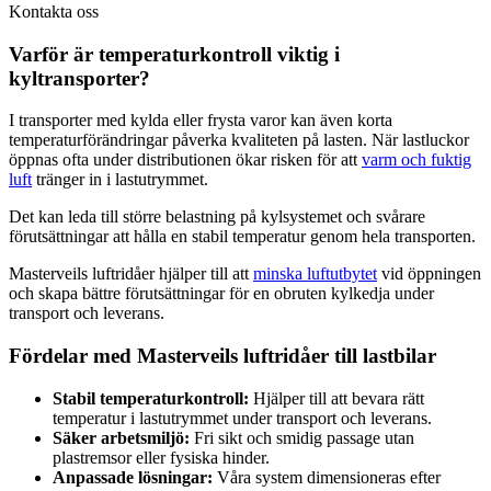
Kontakta oss
Varför är temperaturkontroll viktig i
kyltransporter?
I transporter med kylda eller frysta varor kan även korta
temperaturförändringar påverka kvaliteten på lasten. När lastluckor
öppnas ofta under distributionen ökar risken för att
varm och fuktig
luft
tränger in i lastutrymmet.
Det kan leda till större belastning på kylsystemet och svårare
förutsättningar att hålla en stabil temperatur genom hela transporten.
Masterveils luftridåer hjälper till att
minska luftutbytet
vid öppningen
och skapa bättre förutsättningar för en obruten kylkedja under
transport och leverans.
Fördelar med Masterveils luftridåer till lastbilar
Stabil temperaturkontroll:
Hjälper till att bevara rätt
temperatur i lastutrymmet under transport och leverans.
Säker arbetsmiljö:
Fri sikt och smidig passage utan
plastremsor eller fysiska hinder.
Anpassade lösningar:
Våra system dimensioneras efter