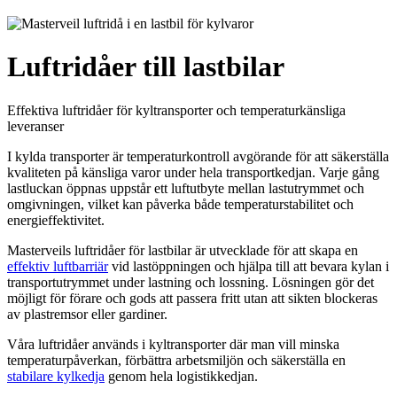
Luftridåer till lastbilar
Effektiva luftridåer för kyltransporter och temperaturkänsliga
leveranser
I kylda transporter är temperaturkontroll avgörande för att säkerställa
kvaliteten på känsliga varor under hela transportkedjan. Varje gång
lastluckan öppnas uppstår ett luftutbyte mellan lastutrymmet och
omgivningen, vilket kan påverka både temperaturstabilitet och
energieffektivitet.
Masterveils luftridåer för lastbilar är utvecklade för att skapa en
effektiv luftbarriär
vid lastöppningen och hjälpa till att bevara kylan i
transportutrymmet under lastning och lossning. Lösningen gör det
möjligt för förare och gods att passera fritt utan att sikten blockeras
av plastremsor eller gardiner.
Våra luftridåer används i kyltransporter där man vill minska
temperaturpåverkan, förbättra arbetsmiljön och säkerställa en
stabilare kylkedja
genom hela logistikkedjan.