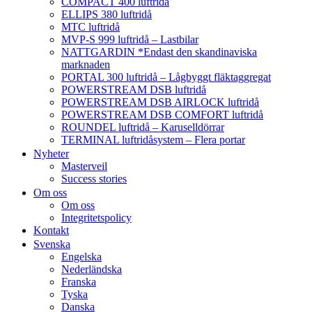
COMPACT 400 luftridå
ELLIPS 380 luftridå
MTC luftridå
MVP-S 999 luftridå – Lastbilar
NATTGARDIN *Endast den skandinaviska
marknaden
PORTAL 300 luftridå – Lågbyggt fläktaggregat
POWERSTREAM DSB luftridå
POWERSTREAM DSB AIRLOCK luftridå
POWERSTREAM DSB COMFORT luftridå
ROUNDEL luftridå – Karuselldörrar
TERMINAL luftridåsystem – Flera portar
Nyheter
Masterveil
Success stories
Om oss
Om oss
Integritetspolicy
Kontakt
Svenska
Engelska
Nederländska
Franska
Tyska
Danska