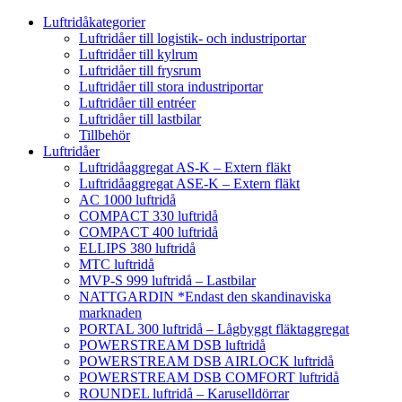
Luftridåkategorier
Luftridåer till logistik- och industriportar
Luftridåer till kylrum
Luftridåer till frysrum
Luftridåer till stora industriportar
Luftridåer till entréer
Luftridåer till lastbilar
Tillbehör
Luftridåer
Luftridåaggregat AS-K – Extern fläkt
Luftridåaggregat ASE-K – Extern fläkt
AC 1000 luftridå
COMPACT 330 luftridå
COMPACT 400 luftridå
ELLIPS 380 luftridå
MTC luftridå
MVP-S 999 luftridå – Lastbilar
NATTGARDIN *Endast den skandinaviska
marknaden
PORTAL 300 luftridå – Lågbyggt fläktaggregat
POWERSTREAM DSB luftridå
POWERSTREAM DSB AIRLOCK luftridå
POWERSTREAM DSB COMFORT luftridå
ROUNDEL luftridå – Karuselldörrar