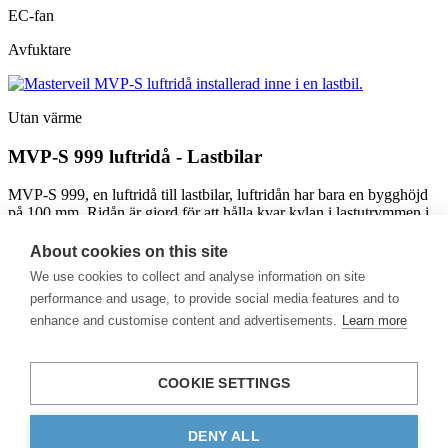
EC-fan
Avfuktare
Utan värme
MVP-S 999 luftridå - Lastbilar
MVP-S 999, en luftridå till lastbilar, luftridån har bara en bygghöjd
på 100 mm. Ridån är gjord för att hålla kvar kylan i lastutrymmen i
lastbilar och hjälper till att hålla en konstant temperatur utan att
kompromissa med lasthöjden. Säkerställ en obruten kylkedja med
About cookies on this site
denna kompakta och effektiva lösning.
We use cookies to collect and analyse information on site
performance and usage, to provide social media features and to
Läs mer
enhance and customise content and advertisements.
Learn more
Produktkategori
Produkter
COOKIE SETTINGS
Nyheter
Om oss
Kontakt
DENY ALL
Integritetspolicy