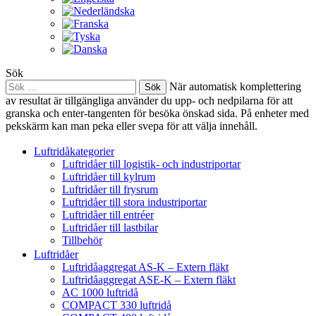
Sök
Sök
När automatisk komplettering
efter:
av resultat är tillgängliga använder du upp- och nedpilarna för att
granska och enter-tangenten för besöka önskad sida. På enheter med
pekskärm kan man peka eller svepa för att välja innehåll.
Luftridåkategorier
Luftridåer till logistik- och industriportar
Luftridåer till kylrum
Luftridåer till frysrum
Luftridåer till stora industriportar
Luftridåer till entréer
Luftridåer till lastbilar
Tillbehör
Luftridåer
Luftridåaggregat AS-K – Extern fläkt
Luftridåaggregat ASE-K – Extern fläkt
AC 1000 luftridå
COMPACT 330 luftridå