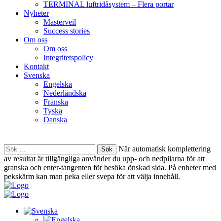
TERMINAL luftridåsystem – Flera portar
Nyheter
Masterveil
Success stories
Om oss
Om oss
Integritetspolicy
Kontakt
Svenska
Engelska
Nederländska
Franska
Tyska
Danska
Sök
När automatisk komplettering
efter:
av resultat är tillgängliga använder du upp- och nedpilarna för att
granska och enter-tangenten för besöka önskad sida. På enheter med
pekskärm kan man peka eller svepa för att välja innehåll.