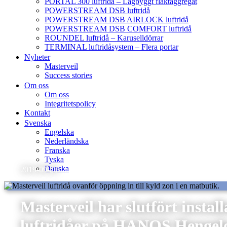
PORTAL 300 luftridå – Lågbyggt fläktaggregat
POWERSTREAM DSB luftridå
POWERSTREAM DSB AIRLOCK luftridå
POWERSTREAM DSB COMFORT luftridå
ROUNDEL luftridå – Karuselldörrar
TERMINAL luftridåsystem – Flera portar
Nyheter
Masterveil
Success stories
Om oss
Om oss
Integritetspolicy
Kontakt
Svenska
Engelska
Nederländska
Franska
Tyska
Danska
2019-09-20
Masterveil har slutfört instal
luftridåer på HANOS Hengel