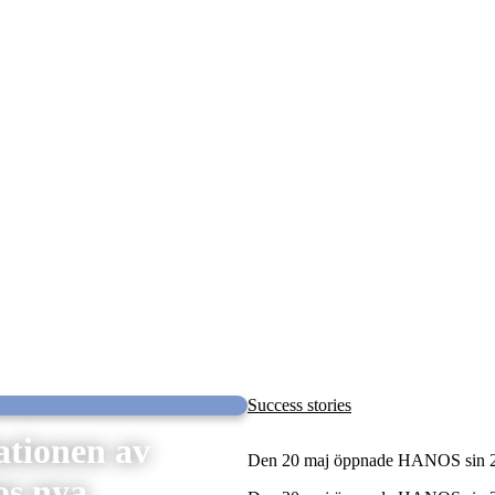
Success stories
lationen av
Den 20 maj öppnade HANOS sin 27
os nya