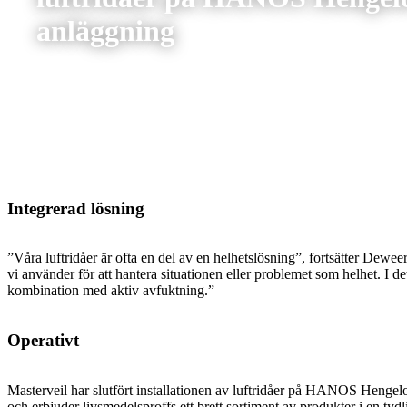
anläggning
Integrerad lösning
”Våra luftridåer är ofta en del av en helhetslösning”, fortsätter Dewe
vi använder för att hantera situationen eller problemet som helhet. I 
kombination med aktiv avfuktning.”
Operativt
Masterveil har slutfört installationen av luftridåer på HANOS Hengel
och erbjuder livsmedelsproffs ett brett sortiment av produkter i en tyd