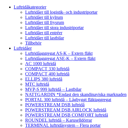
Luftridåkategorier
Luftridåer till logistik- och industriportar
Luftridåer till kylrum
Luftridåer till frysrum
Luftridåer till stora industriportar
Luftridåer till entréer
Luftridåer till lastbilar
Tillbehör
Luftridåer
Luftridåaggregat AS-K – Extern fläkt
Luftridåaggregat ASE-K – Extern fläkt
AC 1000 luftridå
COMPACT 330 luftridå
COMPACT 400 luftridå
ELLIPS 380 luftridå
MTC luftridå
MVP-S 999 luftridå – Lastbilar
NATTGARDIN *Endast den skandinaviska marknaden
PORTAL 300 luftridå – Lågbyggt fläktaggregat
POWERSTREAM DSB luftridå
POWERSTREAM DSB AIRLOCK luftridå
POWERSTREAM DSB COMFORT luftridå
ROUNDEL luftridå – Karuselldörrar
TERMINAL luftridåsystem – Flera portar