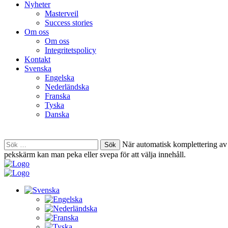
Nyheter
Masterveil
Success stories
Om oss
Om oss
Integritetspolicy
Kontakt
Svenska
Engelska
Nederländska
Franska
Tyska
Danska
Sök
När automatisk komplettering av 
efter:
pekskärm kan man peka eller svepa för att välja innehåll.