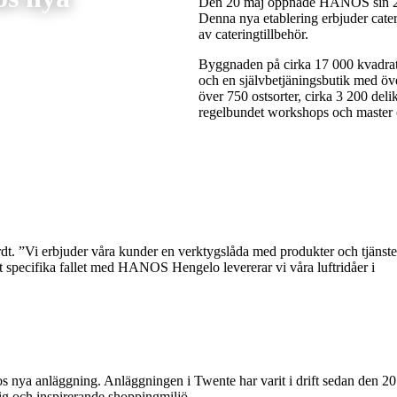
Den 20 maj öppnade HANOS sin 27:
Denna nya etablering erbjuder cateri
av cateringtillbehör.
Byggnaden på cirka 17 000 kvadratm
och en självbetjäningsbutik med öve
över 750 ostsorter, cirka 3 200 deli
regelbundet workshops och master c
erdt. ”Vi erbjuder våra kunder en verktygslåda med produkter och tjänst
det specifika fallet med HANOS Hengelo levererar vi våra luftridåer i
os nya anläggning. Anläggningen i Twente har varit i drift sedan den 2
lig och inspirerande shoppingmiljö.