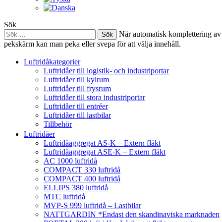
Sök
Sök
När automatisk komplettering av 
efter:
pekskärm kan man peka eller svepa för att välja innehåll.
Luftridåkategorier
Luftridåer till logistik- och industriportar
Luftridåer till kylrum
Luftridåer till frysrum
Luftridåer till stora industriportar
Luftridåer till entréer
Luftridåer till lastbilar
Tillbehör
Luftridåer
Luftridåaggregat AS-K – Extern fläkt
Luftridåaggregat ASE-K – Extern fläkt
AC 1000 luftridå
COMPACT 330 luftridå
COMPACT 400 luftridå
ELLIPS 380 luftridå
MTC luftridå
MVP-S 999 luftridå – Lastbilar
NATTGARDIN *Endast den skandinaviska marknaden