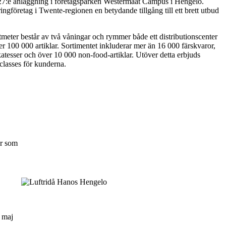
e anläggning i företagsparken Westermaat Campus i Hengelo.
ngföretag i Twente-regionen en betydande tillgång till ett brett utbud
eter består av två våningar och rymmer både ett distributionscenter
r 100 000 artiklar. Sortimentet inkluderar mer än 16 000 färskvaror,
katesser och över 10 000 non-food-artiklar. Utöver detta erbjuds
lasses för kunderna.
er som
0 maj