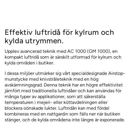
Tillbehör
ELLIPS 380 luftridå
MTC luftridå
MVP-S 999 luftridå – Lastbilar
Effektiv luftridå för kylrum och
NATTGARDIN *Endast den skandinaviska marknaden
kylda utrymmen.
PORTAL 300 luftridå – Lågbyggt fläktaggregat
Upplev avancerad teknik med AC 1000 (GM 1000), en
POWERSTREAM DSB luftridå
kompakt luftridå som är särskilt utformad för kylrum och
kylda områden i butiker.
POWERSTREAM DSB AIRLOCK luftridå
I dessa miljöer utmärker sig vårt specialdesignade Airstop-
POWERSTREAM DSB COMFORT luftridå
munstycke med knivstråleteknik med en hög
avskärmningsgrad. Denna teknik har en högre effektivitet
ROUNDEL luftridå – Karuselldörrar
jämfört med traditionella luftridåer och kan användas för
TERMINAL luftridåsystem – Flera portar
många typer av applikationer, som att säkerställa
temperaturen i mejeri- eller köttavdelningen eller
blockera oönskade lukter. Luftridån kan med fördel
kombineras med en nattgardin som fälls ner när butiken
stänger, och de kylda områdena inte längre är exponerade.