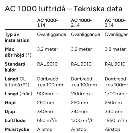
AC 1000 luftridå – Tekniska data
AC 1000
-
AC 1000
-
AC 1000
-
1.14
2.14
3.14
Typ av
Ovanliggande
Ovanliggande
Ovanliggand
installation
Max
3,2 meter
3,2 meter
3,2 meter
dörrhöjd
(*)
Standard
RAL 9010
RAL 9010
RAL 9010
kulör
Längd
OL-
Dörrbredd
Dörrbredd
Dörrbredd
luftridå (**)
+ca 100mm
+ca 100mm
+ca 100mm
Längd
(Från)
900mm –
1100mm –
1700mm –
Höjd
260mm
260mm
260mm
Djup
340mm
340mm
340mm
Luftflöde
650 m³/h
1300 m³/h
1950 m³/h
Munstycke
Airstop
Airstop
Airstop