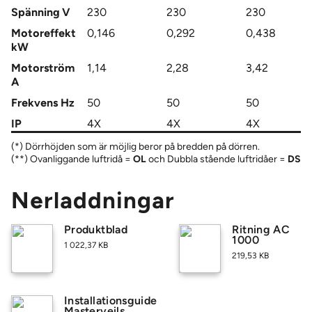
Spänning V
230
230
230
Motoreffekt
0,146
0,292
0,438
kW
Motorström
1,14
2,28
3,42
A
Frekvens Hz
50
50
50
IP
4X
4X
4X
(*) Dörrhöjden som är möjlig beror på bredden på dörren.
OL
DS
(**) Ovanliggande luftridå =
och Dubbla stående luftridåer =
Nerladdningar
Produktblad
Ritning AC
1000
1 022,37 KB
219,53 KB
Installationsguide
Masterveils