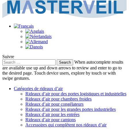
Suivre
Search
When autocomplete results
for:
are available use up and down arrows to review and enter to go to
the desired page. Touch device users, explore by touch or with
swipe gestures.
Catégories de rideaux d’air
Rideaux d’air pour des portes logistiques et industrielles
Rideaux d’air pour chambres froides
Rideaux d’air pour congélateurs
Rideaux d’air pour les grandes portes industrielles
Rideaux d’air pour les entrées
Rideaux d’air pour camions
Accessoires qui complètent nos rideaux d’air