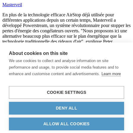
Masterveil
En plus de la technologie efficace AirStop déjà utilisée pour
différentes applications depuis un certain temps, Masterveil a
développé Powerstream, un système révolutionnaire pour stopper les
pertes d'énergie des congélateurs ouverts. "Nous proposons ici une
alternative beaucoup plus efficace sur le plan énergétique que la
technologie traditionnelle des rideaux d'air", explique Peter
Deweerdt, directeur commercial.
About cookies on this site
2015-06-18
We use cookies to collect and analyse information on site
performance and usage, to provide social media features and to
enhance and customise content and advertisements.
Learn more
Catégories de rideaux d’air
Rideaux d’air
COOKIE SETTINGS
Actualités
A propos de nous
Contact
DENY ALL
Politique de confidentialité
ALLOW ALL COOKIES
© 2026 Masterveil AB.
Tous droits réservés.