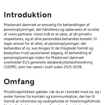
Tilbehør, der supplerer vores lufttæpper
ELLIPS 380 lufttæpper
Introduktion
MTC lufttæpper
MVP-S 999 – Lastbiler – lufttæppe
Masterveil danmark er ansvarlig for behandlingen af
NIGHT CURTAIN* *kun det skandinaviske marked
personoplysninger, der håndteres og opbevares af os eller
af vores partnere. Vores mål er at sikre, at dit privatliv
PORTAL 300 lufttæppe – ventilatorenhed med lav profil
respekteres, og at dine persondata behandles korrekt. Vi
tager ansvar for at sikre, at personoplysninger, der
ROUNDEL lufttæppe – Karruseldøre
behandles af os, kun bruges til de tilsigtede formål og
TERMINAL lufttæppesystem – Flere døre
beskyttes mod uautoriseret adgang. Al behandling af
personoplysninger inden for Masterveil danmark
overholder EU’s generelle databeskyttelsesforordning
(GDPR), som har været i kraft siden 25/5-2018.
Omfang
Privatlivspolitikken gælder, når du er i kontakt med os, og i
andre former for kontakt og kommunikation, der har til
formål at informere og vedligeholde et forretningsforhold.