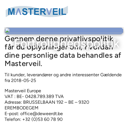
Søg
Search
Gennem denne privatlivspolitik
Fortrolighedspolitik
for:
får du oplysninger om, hvordan
dine personlige data behandles af
Lufttæppekategorier
Masterveil.
Lufttæpper til Logistik- og industriporte
Til kunder, leverandører og andre interessenter Gældende
Lufttæpper
Lufttæpper til Kølerum
fra 2018-05-25
AS-K lufttæpper – Ekstern ventilatorenhed
Lufttæpper til Fryserum
Nyheder
Masterveil Europe
ASE-K air curtains – External fan unit
VAT : BE- 0428.789.389 TVA
Air curtains for large industrial doors
Masterveil
Adresse: BRUSSELBAAN 192 – BE – 9320
AC 1000 lufttæpper
Om os
EREMBODEGEM
Lufttæpper til Indgange
Success stories
E-post: office@deweerdt.be
COMPACT 330 lufttæpper
Om os
Lufttæppe til lastbiler
Telefon: +32 (0)53 60 78 90
Kontakt
COMPACT 400 lufttæpper
Fortrolighedspolitik