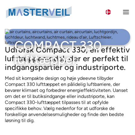
Søg
Search
Wh
COMPACT 330
for:
Udforsk Compact 330, en effektiv
lufttæpper
lufttæppemodel, der er perfekt til
Lufttæppekategorier
indgangspartier og industriporte.
Lufttæpper til Logistik- og industriporte
Med sit kompakte design og høje ydeevne tilbyder
Lufttæpper
Compact 330 lufttæppet en pålidelig luftbarriere, der
Lufttæpper til Kølerum
bevarer klimaet og forbedrer energieffektiviteten. Uanset
AS-K lufttæpper – Ekstern ventilatorenhed
Lufttæpper til Fryserum
Nyheder
om det er til butiksindgange eller industriporte, kan
ASE-K air curtains – External fan unit
Compact 330-lufttæppet tilpasses til at opfylde
Air curtains for large industrial doors
Masterveil
specifikke behov. Vælg nedenfor for at udforske de
AC 1000 lufttæpper
Om os
forskellige anvendelsesmuligheder og finde den bedste
Lufttæpper til Indgange
Success stories
løsning til dig.
COMPACT 330 lufttæpper
Om os
Lufttæppe til lastbiler
Kontakt
COMPACT 400 lufttæpper
Fortrolighedspolitik