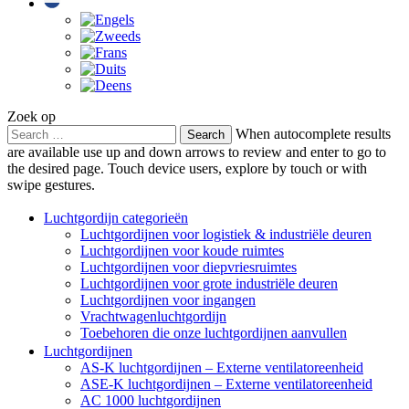
Zoek op
Search
When autocomplete results
for:
are available use up and down arrows to review and enter to go to
the desired page. Touch device users, explore by touch or with
swipe gestures.
Luchtgordijn categorieën
Luchtgordijnen voor logistiek & industriële deuren
Luchtgordijnen voor koude ruimtes
Luchtgordijnen voor diepvriesruimtes
Luchtgordijnen voor grote industriële deuren
Luchtgordijnen voor ingangen
Vrachtwagenluchtgordijn
Toebehoren die onze luchtgordijnen aanvullen
Luchtgordijnen
AS-K luchtgordijnen – Externe ventilatoreenheid
ASE-K luchtgordijnen – Externe ventilatoreenheid
AC 1000 luchtgordijnen