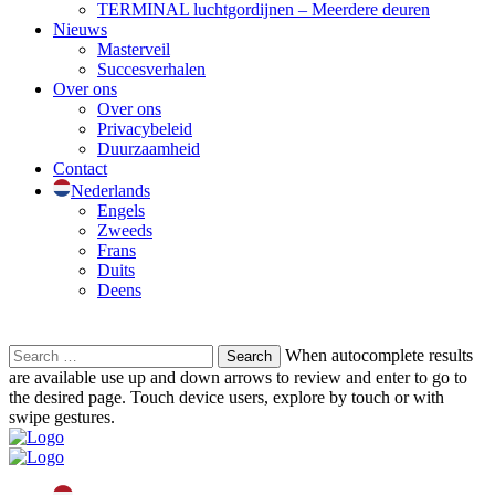
TERMINAL luchtgordijnen – Meerdere deuren
Nieuws
Masterveil
Succesverhalen
Over ons
Over ons
Privacybeleid
Duurzaamheid
Contact
Nederlands
Engels
Zweeds
Frans
Duits
Deens
Search
When autocomplete results
for:
are available use up and down arrows to review and enter to go to
the desired page. Touch device users, explore by touch or with
swipe gestures.