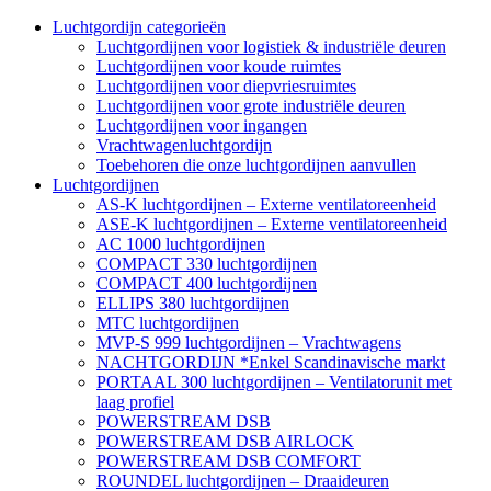
Luchtgordijn categorieën
Luchtgordijnen voor logistiek & industriële deuren
Luchtgordijnen voor koude ruimtes
Luchtgordijnen voor diepvriesruimtes
Luchtgordijnen voor grote industriële deuren
Luchtgordijnen voor ingangen
Vrachtwagenluchtgordijn
Toebehoren die onze luchtgordijnen aanvullen
Luchtgordijnen
AS-K luchtgordijnen – Externe ventilatoreenheid
ASE-K luchtgordijnen – Externe ventilatoreenheid
AC 1000 luchtgordijnen
COMPACT 330 luchtgordijnen
COMPACT 400 luchtgordijnen
ELLIPS 380 luchtgordijnen
MTC luchtgordijnen
MVP-S 999 luchtgordijnen – Vrachtwagens
NACHTGORDIJN *Enkel Scandinavische markt
PORTAAL 300 luchtgordijnen – Ventilatorunit met
laag profiel
POWERSTREAM DSB
POWERSTREAM DSB AIRLOCK
POWERSTREAM DSB COMFORT
ROUNDEL luchtgordijnen – Draaideuren