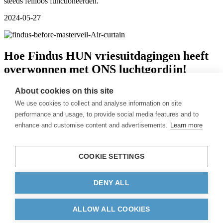
steeds feilloos functioneerden.
2024-05-27
Hoe Findus HUN vriesuitdagingen heeft
overwonnen met ONS luchtgordijn!
Succesverhalen
About cookies on this site
We use cookies to collect and analyse information on site
2024-11-07
performance and usage, to provide social media features and to
enhance and customise content and advertisements.
Learn more
Luchtgordijn categorieën
Luchtgordijnen
COOKIE SETTINGS
Nieuws
Over ons
Contact
DENY ALL
Privacybeleid
ALLOW ALL COOKIES
© 2026 Masterveil AB.
Alle rechten voorbehouden.