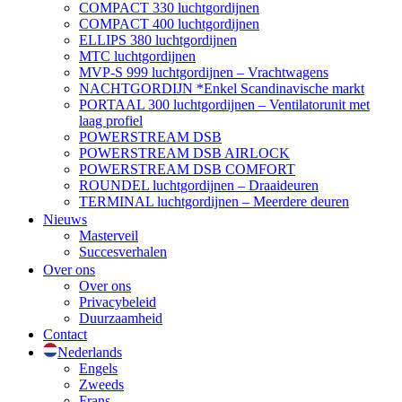
COMPACT 330 luchtgordijnen
COMPACT 400 luchtgordijnen
ELLIPS 380 luchtgordijnen
MTC luchtgordijnen
MVP-S 999 luchtgordijnen – Vrachtwagens
NACHTGORDIJN *Enkel Scandinavische markt
PORTAAL 300 luchtgordijnen – Ventilatorunit met
laag profiel
POWERSTREAM DSB
POWERSTREAM DSB AIRLOCK
POWERSTREAM DSB COMFORT
ROUNDEL luchtgordijnen – Draaideuren
TERMINAL luchtgordijnen – Meerdere deuren
Nieuws
Masterveil
Succesverhalen
Over ons
Over ons
Privacybeleid
Duurzaamheid
Contact
Nederlands
Engels
Zweeds
Frans