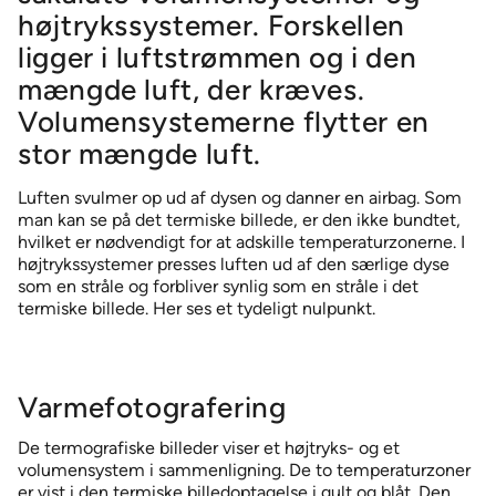
Tilbehør, der supplerer vores lufttæpper
højtrykssystemer. Forskellen
ELLIPS 380 lufttæpper
ligger i luftstrømmen og i den
MTC lufttæpper
mængde luft, der kræves.
MVP-S 999 – Lastbiler – lufttæppe
Volumensystemerne flytter en
NIGHT CURTAIN* *kun det skandinaviske marked
stor mængde luft.
PORTAL 300 lufttæppe – ventilatorenhed med lav profil
Luften svulmer op ud af dysen og danner en airbag. Som
ROUNDEL lufttæppe – Karruseldøre
man kan se på det termiske billede, er den ikke bundtet,
hvilket er nødvendigt for at adskille temperaturzonerne. I
TERMINAL lufttæppesystem – Flere døre
højtrykssystemer presses luften ud af den særlige dyse
som en stråle og forbliver synlig som en stråle i det
termiske billede. Her ses et tydeligt nulpunkt.
Varmefotografering
De termografiske billeder viser et højtryks- og et
volumensystem i sammenligning. De to temperaturzoner
er vist i den termiske billedoptagelse i gult og blåt. Den